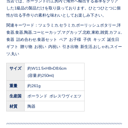
当店では、ポーランドの工房内で海外へ輸出する基準をクリア
した1級品の製品だけを取り扱っております。ひとつひとつに個
性が出る手作りの素朴な味わいとしてお楽しみ下さい。
関連キーワード：ツェラミカ,セラミカ,ポーリッシュポタリー,洋
食器,食器,陶器,コーヒーカップ,マグカップ,北欧,東欧,雑貨,カフェ,
食器 詰め合わせ,食器セット ペア お子様 子供 キッズ 誕生日
ギフト 贈り物 お祝い 内祝い 引き出物 新生活,おしゃれ,スイー
ツ,丸い
サイズ
約W11.5×H8×D8.6cm
(容量:約250ml)
重量
約261g
生産国
ポーランド ボレスワヴィエツ
材質
陶器