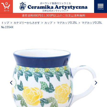
0
ポーランド食器のツェラミカ
日本公式オンラインストア
通常送料880円/11,000円以上のご注文は送料無料
トップ
>
カテゴリーからさがす
>
カップ
>
マグカップ0.25L
>
マグカップ0.25L
No.1554X