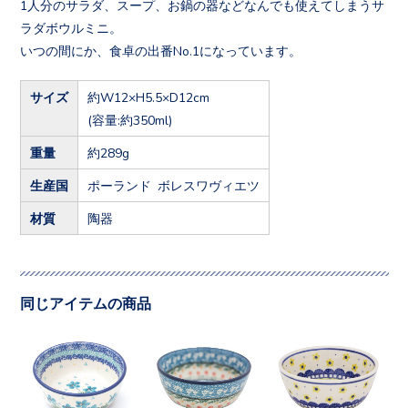
1人分のサラダ、スープ、お鍋の器などなんでも使えてしまうサ
ラダボウルミニ。
いつの間にか、食卓の出番No.1になっています。
サイズ
約W12×H5.5×D12cm
(容量:約350ml)
重量
約289g
生産国
ポーランド ボレスワヴィエツ
材質
陶器
同じアイテムの商品