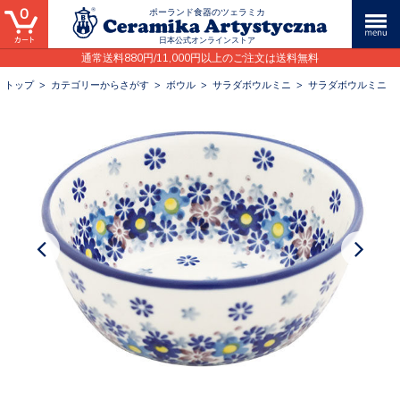
0
ポーランド食器のツェラミカ
日本公式オンラインストア
通常送料880円/11,000円以上のご注文は送料無料
トップ
>
カテゴリーからさがす
>
ボウル
>
サラダボウルミニ
>
サラダボウルミニ