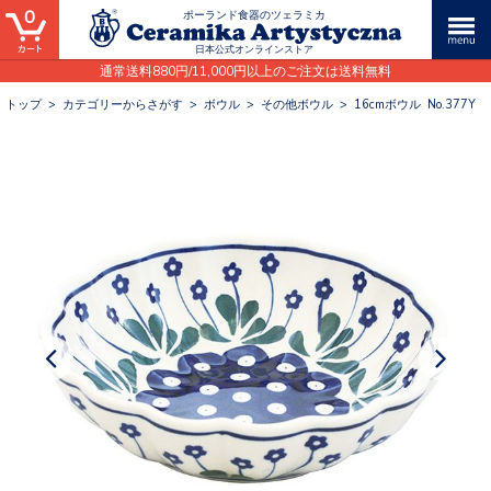
0
ポーランド食器のツェラミカ
日本公式オンラインストア
通常送料880円/11,000円以上のご注文は送料無料
トップ
>
カテゴリーからさがす
>
ボウル
>
その他ボウル
>
16cmボウル No.377Y