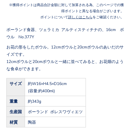
獲得ポイントは商品合計金額に対して加算される為、このページでの獲
得ポイントと異なる場合がございます。
ポイントについて
詳しくはこちら
をご確認ください。
ポーランド食器、ツェラミカ アルティスティチナの、16cm ボ
ウル No.377Y
お花の形をしたボウル。12cmボウルと20cmボウルのあいだのサ
イズです。
12cmボウルと20cmボウルと一緒に並べてみると、お花畑のよう
な食卓ができます。
サイズ
約W16×H4.5×D16cm
(容量:約400ml)
重量
約343g
生産国
ポーランド ボレスワヴィエツ
材質
陶器