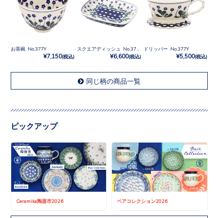
お茶碗 No.377Y
スクエアディッシュ No.377Y
ドリッパー No.377Y
¥7,150
¥6,600
¥5,500
(税込)
(税込)
(税込)
同じ柄の商品一覧
ピックアップ
Ceramika陶器市2026
ペアコレクション2026