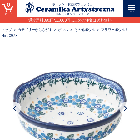
0
ポーランド食器のツェラミカ
日本公式オンラインストア
通常送料880円/11,000円以上のご注文は送料無料
トップ
>
カテゴリーからさがす
>
ボウル
>
その他ボウル
>
フラワーボウルミニ
No.2097X