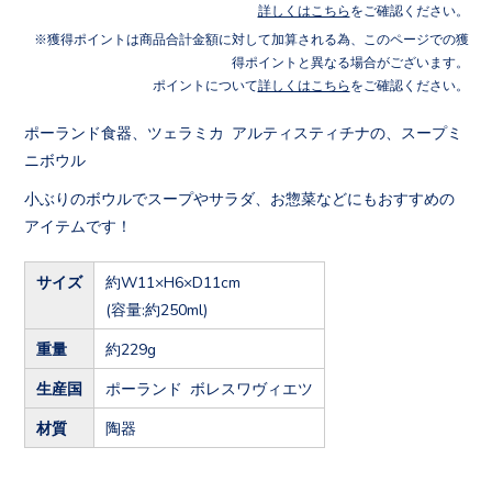
詳しくはこちら
をご確認ください。
獲得ポイントは商品合計金額に対して加算される為、このページでの獲
得ポイントと異なる場合がございます。
ポイントについて
詳しくはこちら
をご確認ください。
ポーランド食器、ツェラミカ アルティスティチナの、スープミ
ニボウル
小ぶりのボウルでスープやサラダ、お惣菜などにもおすすめの
アイテムです！
サイズ
約W11×H6×D11cm
(容量:約250ml)
重量
約229g
生産国
ポーランド ボレスワヴィエツ
材質
陶器