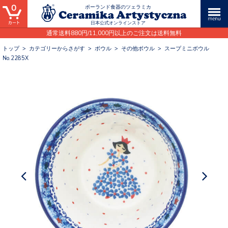
0
ポーランド食器のツェラミカ
日本公式オンラインストア
通常送料880円/11,000円以上のご注文は送料無料
トップ
>
カテゴリーからさがす
>
ボウル
>
その他ボウル
>
スープミニボウル
No.2285X