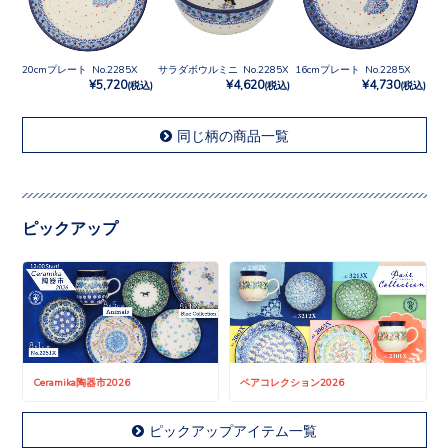
20cmプレート No.2285X
サラダボウルミニ No.2285X
16cmプレート No.2285X
¥5,720
¥4,620
¥4,730
(税込)
(税込)
(税込)
同じ柄の商品一覧
ピックアップ
Ceramika陶器市2026
ペアコレクション2026
ピックアップアイテム一覧