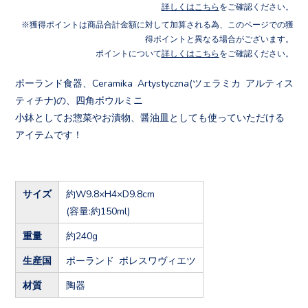
詳しくはこちら
をご確認ください。
獲得ポイントは商品合計金額に対して加算される為、このページでの獲
得ポイントと異なる場合がございます。
ポイントについて
詳しくはこちら
をご確認ください。
ポーランド食器、Ceramika Artystyczna(ツェラミカ アルティス
ティチナ)の、四角ボウルミニ
小鉢としてお惣菜やお漬物、醤油皿としても使っていただける
アイテムです！
サイズ
約W9.8×H4×D9.8cm
(容量:約150ml)
重量
約240g
生産国
ポーランド ボレスワヴィエツ
材質
陶器