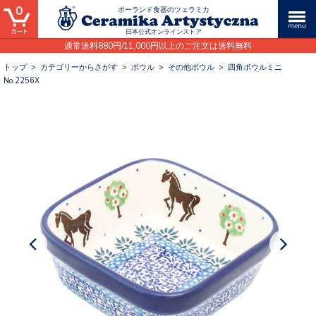
0
ポーランド食器のツェラミカ
日本公式オンラインストア
通常送料880円/11,000円以上のご注文は送料無料
トップ
>
カテゴリーからさがす
>
ボウル
>
その他ボウル
>
四角ボウルミニ
No.2256X