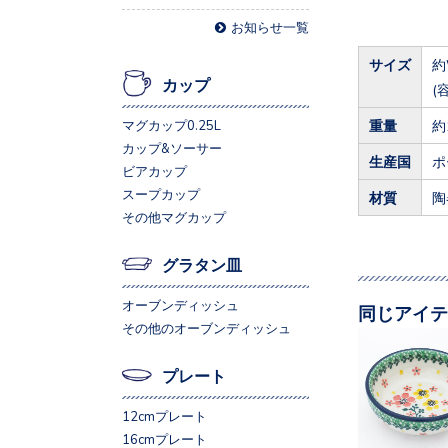
お知らせ一覧
サイズ
約
カップ
(
重量
約
マグカップ0.25L
カップ&ソーサー
生産国
ポ
ビアカップ
スープカップ
材質
陶
その他マグカップ
グラタン皿
オーブンディッシュ
同じアイテ
その他のオーブンディッシュ
プレート
12cmプレート
16cmプレート