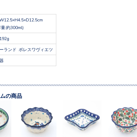
W12.5×H4.5×D12.5cm
容量:約300ml)
192g
ーランド ボレスワヴィエツ
器
ムの商品