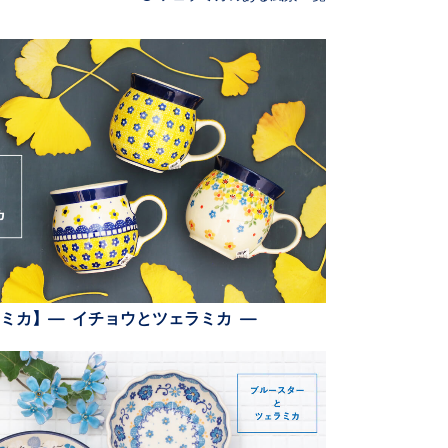
ミカ】— イチョウとツェラミカ —