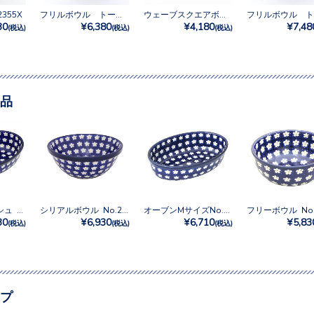
355X
フリルボウル トール No.3292X
ウェーブスクエアボウル No.2251X
30
¥6,380
¥4,180
¥7,48
(税込)
(税込)
(税込)
品
オーブンディッシュ No.247X
シリアルボウル No.247X
オーブンMサイズNo.247X
フリーボウル No.
30
¥6,930
¥6,710
¥5,83
(税込)
(税込)
(税込)
プ