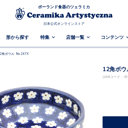
ポーランド食器のツェラミカ
日本公式オンラインストア
形から探す
特集
店舗一覧
コンテンツ
2角ボウル No.247X
12角ボウル
(JANコード：458