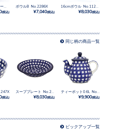
フリルボウル トール No.U3-4874
ボウルB No.2286X
16cmボウル No.1121X
0
¥7,040
¥8,030
(税込)
(税込)
(税込)
同じ柄の商品一覧
247X
スーププレート No.247X
ティーポット0.6L No.247X
0
¥8,030
¥9,900
(税込)
(税込)
(税込)
ピックアップ一覧