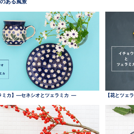
のある風景
ラミカ】—セネシオとツェラミカ —
【花とツェラ