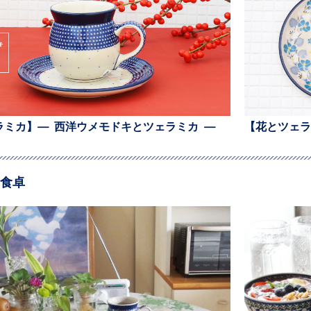
ラミカ】— 西洋ウメモドキとツェラミカ —
【花とツェラ
食卓