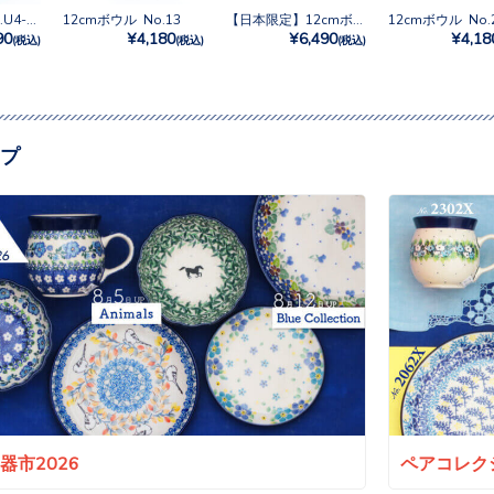
12cmボウル No.U4-5172
12cmボウル No.13
【日本限定】12cmボウル No.U4-4842
90
¥4,180
¥6,490
¥4,18
(税込)
(税込)
(税込)
プ
a陶器市2026
ペアコレクシ