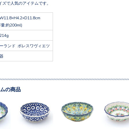
イズで人気のアイテムです。
W11.8×H4.2×D11.8cm
容量:約200ml)
214g
ーランド ボレスワヴィエツ
器
ムの商品