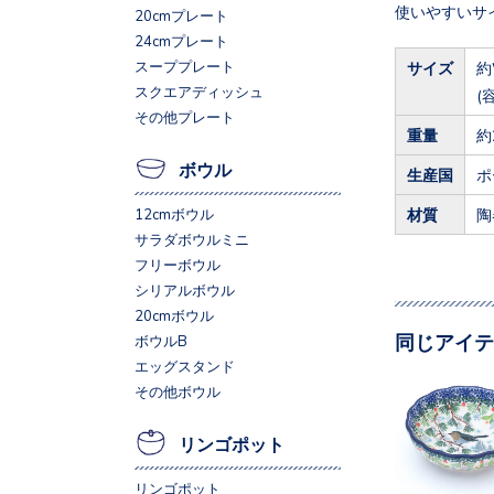
使いやすいサ
20cmプレート
24cmプレート
スーププレート
サイズ
約
スクエアディッシュ
(
その他プレート
重量
約
ボウル
生産国
ポ
材質
陶
12cmボウル
サラダボウルミニ
フリーボウル
シリアルボウル
20cmボウル
同じアイテ
ボウルB
エッグスタンド
その他ボウル
リンゴポット
リンゴポット