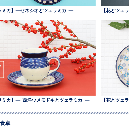
ラミカ】—セネシオとツェラミカ —
【花とツェラ
ラミカ】— 西洋ウメモドキとツェラミカ —
【花とツェラ
食卓