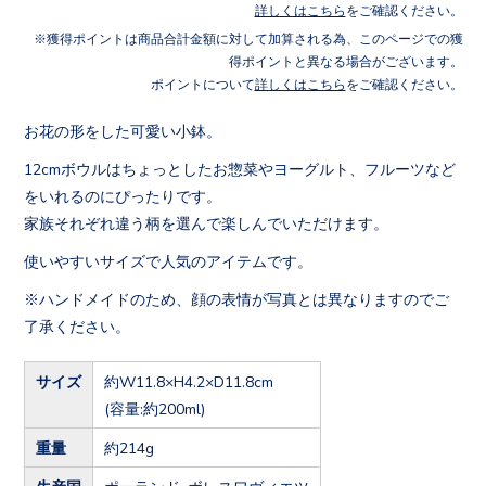
詳しくはこちら
をご確認ください。
獲得ポイントは商品合計金額に対して加算される為、このページでの獲
得ポイントと異なる場合がございます。
ポイントについて
詳しくはこちら
をご確認ください。
お花の形をした可愛い小鉢。
12cmボウルはちょっとしたお惣菜やヨーグルト、フルーツなど
をいれるのにぴったりです。
家族それぞれ違う柄を選んで楽しんでいただけます。
使いやすいサイズで人気のアイテムです。
※ハンドメイドのため、顔の表情が写真とは異なりますのでご
了承ください。
サイズ
約W11.8×H4.2×D11.8cm
(容量:約200ml)
重量
約214g
生産国
ポーランド ボレスワヴィエツ