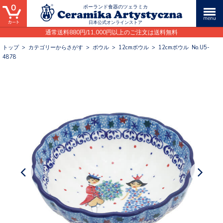
0
ポーランド食器のツェラミカ
日本公式オンラインストア
通常送料880円/11,000円以上のご注文は送料無料
トップ
>
カテゴリーからさがす
>
ボウル
>
12cmボウル
>
12cmボウル No.U5-
4878