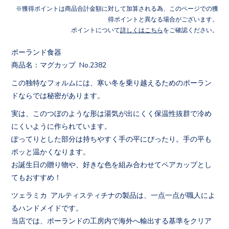
獲得ポイントは商品合計金額に対して加算される為、このページでの獲
得ポイントと異なる場合がございます。
ポイントについて
詳しくはこちら
をご確認ください。
ポーランド食器
商品名：マグカップ No.2382
この独特なフォルムには、寒い冬を乗り越えるためのポーラン
ドならでは秘密があります。
実は、このつぼのような形は湯気が出にくく保温性抜群で冷め
にくいように作られています。
ぽってりとした部分は持ちやすく手の平にぴったり。手の平も
ポッと温かくなります。
お誕生日の贈り物や、好きな色を組み合わせてペアカップとし
てもおすすめ！
ツェラミカ アルティスティチナの製品は、一点一点が職人によ
るハンドメイドです。
当店では、ポーランドの工房内で海外へ輸出する基準をクリア