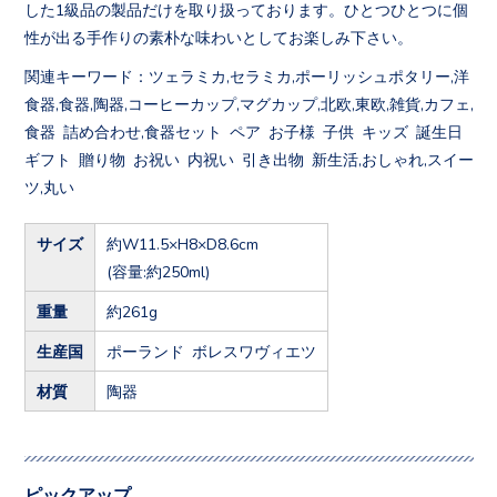
した1級品の製品だけを取り扱っております。ひとつひとつに個
性が出る手作りの素朴な味わいとしてお楽しみ下さい。
関連キーワード：ツェラミカ,セラミカ,ポーリッシュポタリー,洋
食器,食器,陶器,コーヒーカップ,マグカップ,北欧,東欧,雑貨,カフェ,
食器 詰め合わせ,食器セット ペア お子様 子供 キッズ 誕生日
ギフト 贈り物 お祝い 内祝い 引き出物 新生活,おしゃれ,スイー
ツ,丸い
サイズ
約W11.5×H8×D8.6cm
(容量:約250ml)
重量
約261g
生産国
ポーランド ボレスワヴィエツ
材質
陶器
ピックアップ