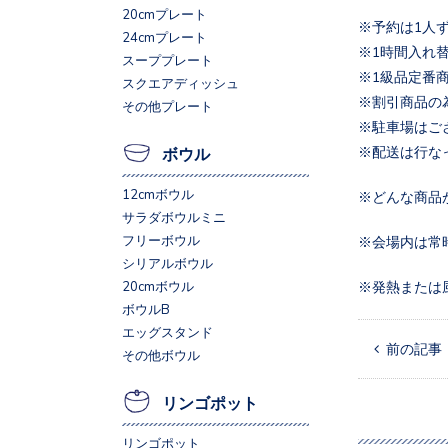
20cmプレート
※予約は1人
24cmプレート
※1時間入れ
スーププレート
※1級品定番
スクエアディッシュ
※割引商品の
その他プレート
※駐車場はご
※配送は行な
ボウル
12cmボウル
※どんな商品
サラダボウルミニ
フリーボウル
※会場内は常
シリアルボウル
※発熱または
20cmボウル
ボウルB
エッグスタンド
 前の記事
その他ボウル
リンゴポット
リンゴポット