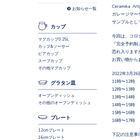
Ceramika Art
お知らせ一覧
ガレージマーケ
サンプルとし
カップ
今回は、コロ
マグカップ0.25L
『完全予約制
カップ&ソーサー
恐れ入ります
ビアカップ
お買い物から
スープカップ
その他マグカップ
2022年3
11時〜12時
グラタン皿
12時〜13時
オーブンディッシュ
13時〜14時
その他のオーブンディッシュ
14時〜15時
15時〜16時
プレート
16時〜17時
12cmプレート
下記の注意事
16cmプレート