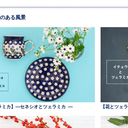
のある風景
ラミカ】—セネシオとツェラミカ —
【花とツェラ