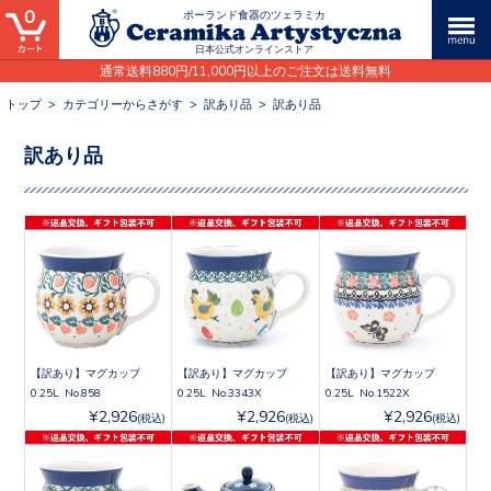
0
ポーランド食器のツェラミカ
日本公式オンラインストア
通常送料880円/11,000円以上のご注文は送料無料
トップ
>
カテゴリーからさがす
>
訳あり品
>
訳あり品
訳あり品
【訳あり】マグカップ
【訳あり】マグカップ
【訳あり】マグカップ
0.25L No.858
0.25L No.3343X
0.25L No.1522X
¥2,926
¥2,926
¥2,926
(税込)
(税込)
(税込)