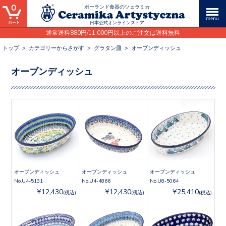
0
ポーランド食器のツェラミカ
日本公式オンラインストア
通常送料880円/11,000円以上のご注文は送料無料
トップ
>
カテゴリーからさがす
>
グラタン皿
>
オーブンディッシュ
オーブンディッシュ
オーブンディッシュ
オーブンディッシュ
オーブンディッシュ
No.U4-5131
No.U4-4866
No.U8-5064
¥12,430
¥12,430
¥25,410
(税込)
(税込)
(税込)