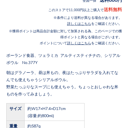
全国一律
送料無料
このストアで11,000円以上ご購入で
条件により送料が異なる場合があります。
詳しくはこちら
をご確認ください。
獲得ポイントは商品合計金額に対して加算される為、このページでの獲
得ポイントと異なる場合がございます。
ポイントについて
詳しくはこちら
をご確認ください。
ポーランド食器、ツェラミカ アルティスティチナの、シリアル
ボウル No.377Y
朝はグラノーラ、昼は丼もの、夜はたっぷりサラダを入れてな
んでも使えちゃうシリアルボウル。
野菜たっぷりなスープにも使えちゃう。ちょっとおしゃれな丼
ものを作ってみましょう。
サイズ
約W17×H7.4×D17cm
(容量:約800ml)
重量
約587g