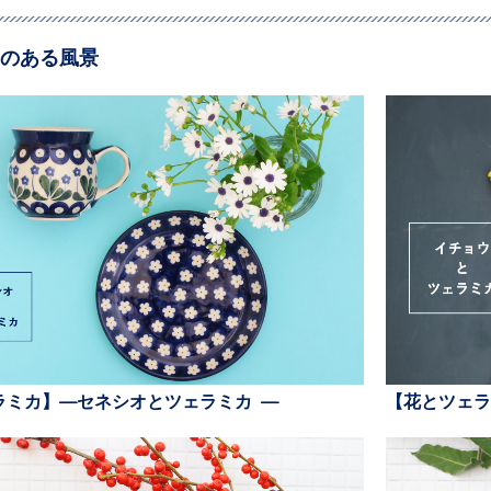
のある風景
ラミカ】—セネシオとツェラミカ —
【花とツェラ