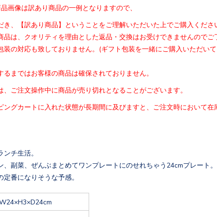
商品画像は訳あり商品の一例となりますので、
だき、【訳あり商品】ということをご理解いただいた
上でご購入くださ
商品は、クオリティを理由とした返品・交換はお受け
できませんのでご
包装の対応も致しておりません。(
ギフト包装を一緒にご購入いただいて
するまではお客様の商品は確保されておりません。
は、
ご注文操作中に商品が売り切れとなることがございます。
ピングカートに入れた状態が長期間に及びますと、
ご注文時において在
ランチ生活。
ン、副菜、ぜんぶまとめてワンプレートにのせれちゃう24cmプレート。
の定番になりそうな予感。
W24×H3×D24cm