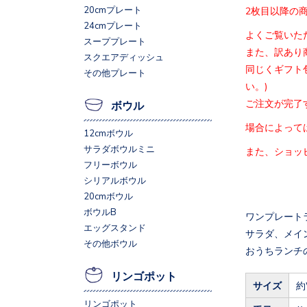
20cmプレート
2枚目以降の
24cmプレート
よくご覧いた
スーププレート
また、訳あり
スクエアディッシュ
同じくギフト
その他プレート
い。)
ご注文が完了
ボウル
場合によって
12cmボウル
サラダボウルミニ
また、ショッ
フリーボウル
シリアルボウル
20cmボウル
ボウルB
ワンプレート
エッグスタンド
サラダ、メイ
その他ボウル
おうちランチ
リンゴポット
サイズ
約
リンゴポット