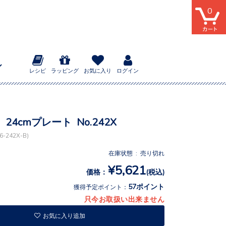
0
レシピ
ラッピング
お気に入り
ログイン
24cmプレート No.242X
-242X-B)
在庫状態 : 売り切れ
¥5,621
価格：
(税込)
57ポイント
獲得予定ポイント：
只今お取扱い出来ません
お気に入り追加