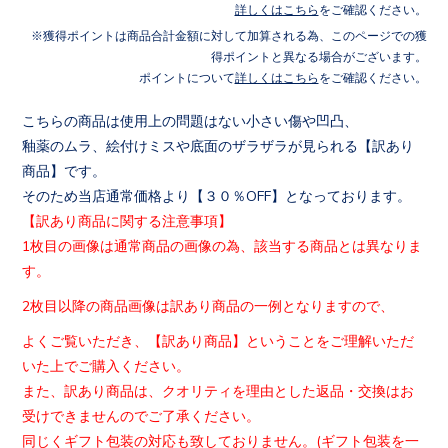
詳しくはこちら
をご確認ください。
獲得ポイントは商品合計金額に対して加算される為、このページでの獲
得ポイントと異なる場合がございます。
ポイントについて
詳しくはこちら
をご確認ください。
こちらの商品は使用上の問題はない小さい傷や凹凸、
釉薬のムラ、絵付けミスや底面のザラザラが見られる【訳あり
商品
】です。
そのため当店通常価格より【３０％OFF】となっております。
【訳あり商品に関する注意事項】
1枚目の画像は通常商品の画像の為、該当する商品とは異なりま
す
。
2枚目以降の商品画像は訳あり商品の一例となりますので、
よくご覧いただき、【訳あり商品】ということをご理解いただ
いた
上でご購入ください。
また、訳あり商品は、クオリティを理由とした返品・交換はお
受け
できませんのでご了承ください。
同じくギフト包装の対応も致しておりません。(
ギフト包装を一