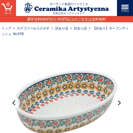
0
ポーランド食器のツェラミカ
日本公式オンラインストア
通常送料880円/11,000円以上のご注文は送料無料
トップ
>
カテゴリーからさがす
>
訳あり品
>
訳あり品
>
【訳あり】オーブンディ
ッシュ No.858