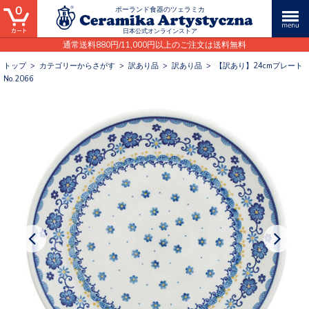
0
ポーランド食器のツェラミカ
日本公式オンラインストア
通常送料880円/11,000円以上のご注文は送料無料
トップ
>
カテゴリーからさがす
>
訳あり品
>
訳あり品
>
【訳あり】24cmプレート
No.2066