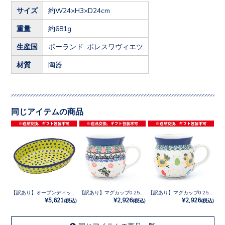
サイズ
約W24×H3×D24cm
重量
約681g
生産国
ポーランド ボレスワヴィエツ
材質
陶器
同じアイテムの商品
【訳あり】オーブンディッシュ No.242X
【訳あり】マグカップ0.25L No.1522X
【訳あり】マグカップ0.25L No.3343X
¥5,621
¥2,926
¥2,926
(税込)
(税込)
(税込)