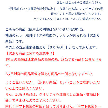
詳しくはこちら
をご確認ください。
獲得ポイントは商品合計金額に対して加算される為、このページでの獲
得ポイントと異なる場合がございます。
ポイントについて
詳しくはこちら
をご確認ください。
こちらの商品は使用上の問題はない小さい傷や凹凸、
釉薬のムラ、絵付けミスや底面のザラザラが見られる【訳あり
商品
】です。
そのため当店通常価格より【３０％OFF】となっております。
【訳あり商品に関する注意事項】
1枚目の画像は通常商品の画像の為、該当する商品とは異なりま
す
。
2枚目以降の商品画像は訳あり商品の一例となりますので、
よくご覧いただき、【訳あり商品】ということをご理解いただ
いた
上でご購入ください。
また、訳あり商品は、クオリティを理由とした返品・交換はお
受け
できませんのでご了承ください。
同じくギフト包装の対応も致しておりません。(
ギフト包装を一