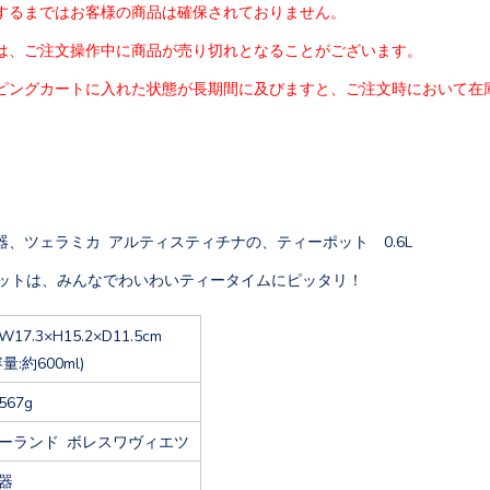
するまではお客様の商品は確保されておりません。
は、
ご注文操作中に商品が売り切れとなることがございます。
ピングカートに入れた状態が長期間に及びますと、
ご注文時において在
器、ツェラミカ アルティスティチナの、ティーポット 0.6L
ポットは、みんなでわいわいティータイムにピッタリ！
W17.3×H15.2×D11.5cm
容量:約600ml)
567g
ーランド ボレスワヴィエツ
器