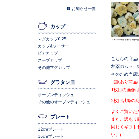
お知らせ一覧
カップ
マグカップ0.25L
カップ&ソーサー
ビアカップ
こちらの商品
スープカップ
釉薬のムラ、
その他マグカップ
そのため当店
【訳あり商品
グラタン皿
1枚目の画像
オーブンディッシュ
2枚目以降の
その他のオーブンディッシュ
よくご覧いた
プレート
また、訳あり
同じくギフト
12cmプレート
い。)
16cmプレート