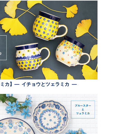
ミカ】— イチョウとツェラミカ —