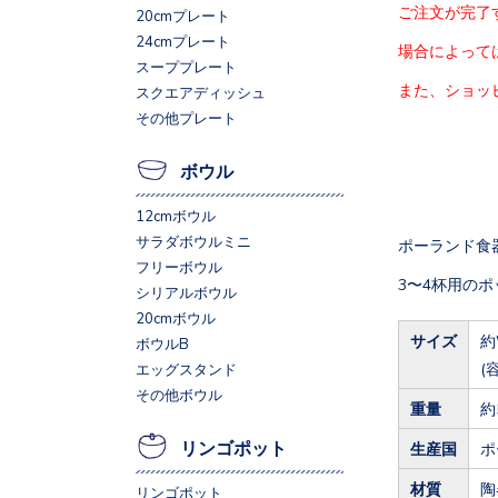
ご注文が完了
20cmプレート
24cmプレート
場合によって
スーププレート
また、ショッ
スクエアディッシュ
その他プレート
ボウル
12cmボウル
サラダボウルミニ
ポーランド食
フリーボウル
3〜4杯用の
シリアルボウル
20cmボウル
サイズ
約
ボウルB
(
エッグスタンド
その他ボウル
重量
約
リンゴポット
生産国
ポ
材質
陶
リンゴポット