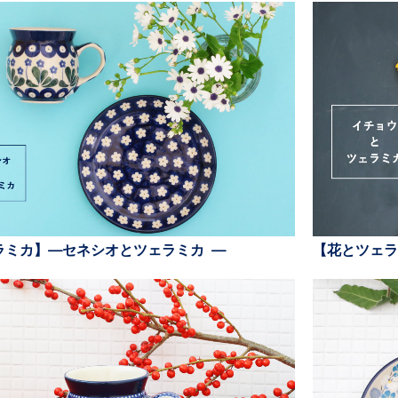
ラミカ】—セネシオとツェラミカ —
【花とツェラ