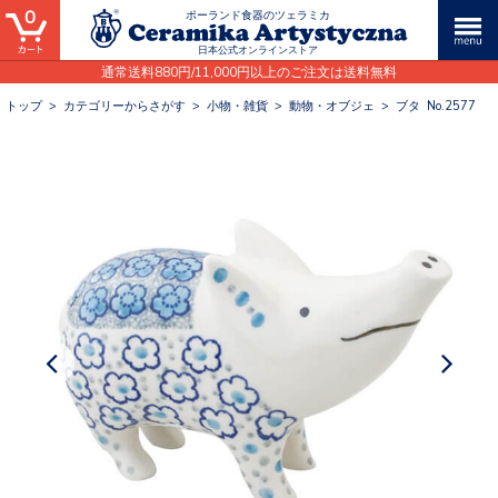
0
ポーランド食器のツェラミカ
日本公式オンラインストア
通常送料880円/11,000円以上のご注文は送料無料
トップ
>
カテゴリーからさがす
>
小物・雑貨
>
動物・オブジェ
>
ブタ No.2577