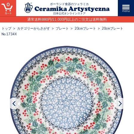
0
ポーランド食器のツェラミカ
日本公式オンラインストア
通常送料880円/11,000円以上のご注文は送料無料
トップ
>
カテゴリーからさがす
>
プレート
>
20cmプレート
>
20cmプレート
No.1734X