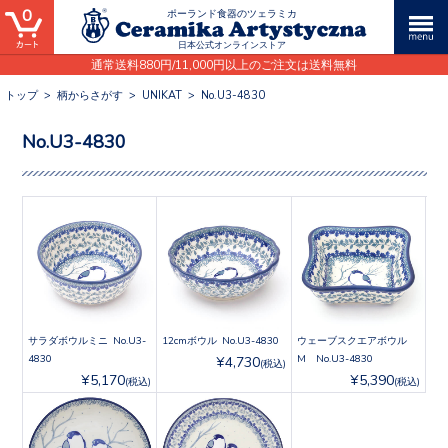
0
ポーランド食器のツェラミカ
日本公式オンラインストア
通常送料880円/11,000円以上のご注文は送料無料
トップ
>
柄からさがす
>
UNIKAT
>
No.U3-4830
No.U3-4830
サラダボウルミニ No.U3-
12cmボウル No.U3-4830
ウェーブスクエアボウル
4830
M No.U3-4830
¥4,730
(税込)
¥5,170
¥5,390
(税込)
(税込)