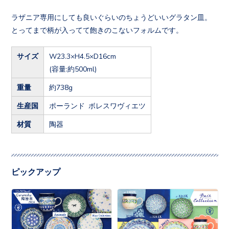
ラザニア専用にしても良いぐらいのちょうどいいグラタン皿。
とってまで柄が入ってて飽きのこないフォルムです。
サイズ
W23.3×H4.5×D16cm
(容量:約500ml)
重量
約738g
生産国
ポーランド ボレスワヴィエツ
材質
陶器
ピックアップ