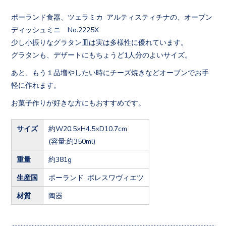
ポーランド食器、ツェラミカ アルティスティチナの、オーブン
ディッシュミニ No.2225X
少し小振りなグラタン皿は実は多様性に優れています。
グラタンも、デザートにもちょうど1人分のよいサイズ。
あと、もう１品増やしたい時にチーズ焼きなどオーブンでお手
軽に作れます。
お菓子作りが好きな方にもおすすめです。
サイズ
約W20.5×H4.5×D10.7cm
(容量:約350ml)
重量
約381g
生産国
ポーランド ボレスワヴィエツ
材質
陶器