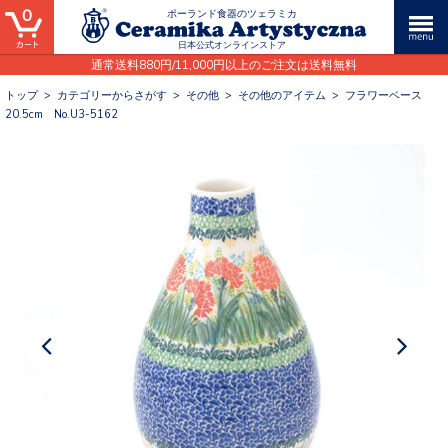
0
ポーランド食器のツェラミカ
日本公式オンラインストア
通常送料880円/11,000円以上のご注文は送料無料
トップ
>
カテゴリーからさがす
>
その他
>
その他のアイテム
>
フラワーベース
20.5cm No.U3-5162