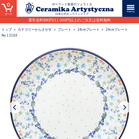
0
ポーランド食器のツェラミカ
日本公式オンラインストア
通常送料880円/11,000円以上のご注文は送料無料
トップ
>
カテゴリーからさがす
>
プレート
>
24cmプレート
>
24cmプレート
No.1316X