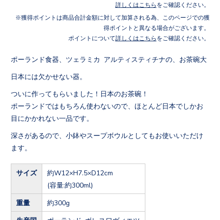
詳しくはこちら
をご確認ください。
獲得ポイントは商品合計金額に対して加算される為、このページでの獲
得ポイントと異なる場合がございます。
ポイントについて
詳しくはこちら
をご確認ください。
ポーランド食器、ツェラミカ アルティスティチナの、お茶碗大
日本には欠かせない器。
ついに作ってもらいました！日本のお茶碗！
ポーランドではもちろん使わないので、ほとんど日本でしかお
目にかかれない一品です。
深さがあるので、小鉢やスープボウルとしてもお使いいただけ
ます。
サイズ
約W12×H7.5×D12cm
(容量:約300ml)
重量
約300g
生産国
ポーランド ボレスワヴィエツ