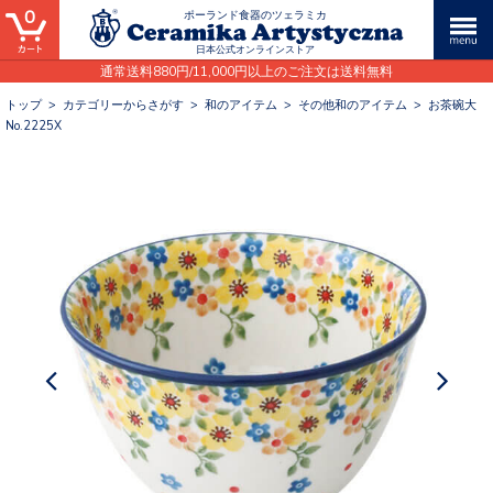
0
ポーランド食器のツェラミカ
日本公式オンラインストア
通常送料880円/11,000円以上のご注文は送料無料
トップ
>
カテゴリーからさがす
>
和のアイテム
>
その他和のアイテム
>
お茶碗大
No.2225X