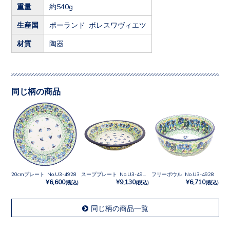
重量
約540g
生産国
ポーランド ボレスワヴィエツ
材質
陶器
同じ柄の商品
20cmプレート No.U3-4928
スーププレート No.U3-4928
フリーボウル No.U3-4928
¥6,600
¥9,130
¥6,710
(税込)
(税込)
(税込)
同じ柄の商品一覧