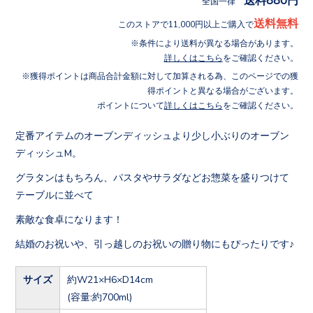
全国一律
送料無料
このストアで11,000円以上ご購入で
条件により送料が異なる場合があります。
詳しくはこちら
をご確認ください。
獲得ポイントは商品合計金額に対して加算される為、このページでの獲
得ポイントと異なる場合がございます。
ポイントについて
詳しくはこちら
をご確認ください。
定番アイテムのオーブンディッシュより少し小ぶりのオーブン
ディッシュM。
グラタンはもちろん、パスタやサラダなどお惣菜を盛りつけて
テーブルに並べて
素敵な食卓になります！
結婚のお祝いや、引っ越しのお祝いの贈り物にもぴったりです♪
サイズ
約W21×H6×D14cm
(容量:約700ml)