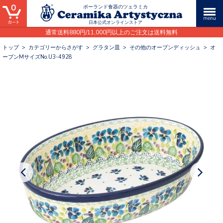
0
ポーランド食器のツェラミカ
日本公式オンラインストア
通常送料880円/11,000円以上のご注文は送料無料
トップ
>
カテゴリーからさがす
>
グラタン皿
>
その他のオーブンディッシュ
>
オ
ーブンMサイズNo.U3-4928