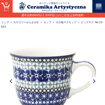
0
ポーランド食器のツェラミカ
日本公式オンラインストア
通常送料880円/11,000円以上のご注文は送料無料
トップ
>
カテゴリーからさがす
>
カップ
>
その他マグカップ
>
ビッグマグ No.U3-
843