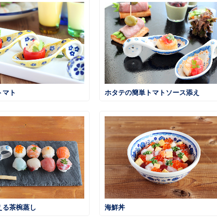
トマト
ホタテの簡単トマトソース添え
える茶椀蒸し
海鮮丼