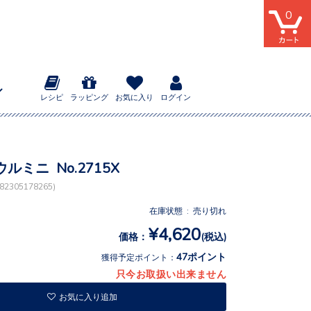
0
レシピ
ラッピング
お気に入り
ログイン
ルミニ No.2715X
2305178265)
在庫状態 : 売り切れ
¥4,620
価格：
(税込)
47ポイント
獲得予定ポイント：
只今お取扱い出来ません
お気に入り追加