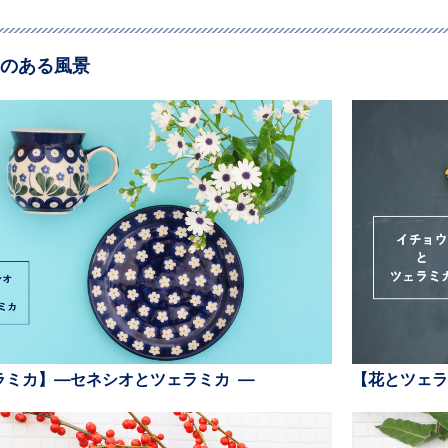
のある風景
ラミカ】—セネシオとツェラミカ —
【花とツェラ