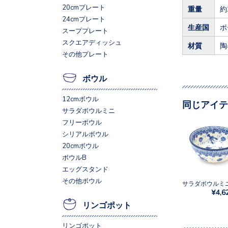
20cmプレート
重量
約
24cmプレート
生産国
ポ
スーププレート
スクエアディッシュ
材質
陶
その他プレート
ボウル
12cmボウル
同じアイテ
サラダボウルミニ
フリーボウル
シリアルボウル
20cmボウル
ボウルB
エッグスタンド
その他ボウル
¥4,6
リンゴポット
リンゴポット