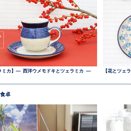
ラミカ】— 西洋ウメモドキとツェラミカ —
【花とツェラ
食卓