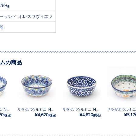
289g
ーランド ボレスワヴィエツ
器
ムの商品
サラダボウルミニ No.2997X
サラダボウルミニ No.2062X
サラダボウルミニ No.13
20
¥4,620
¥4,620
¥5,17
(税込)
(税込)
(税込)