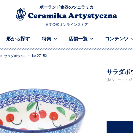
ポーランド食器のツェラミカ
日本公式オンラインストア
形から探す
特集
店舗一覧
コンテンツ
>
サラダボウルミニ No.2715X
サラダボウ
(JANコード：458