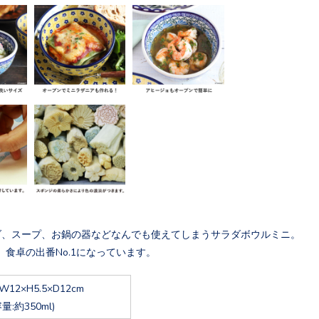
ダ、スープ、お鍋の器などなんでも使えてしまうサラダボウルミニ。
、食卓の出番No.1になっています。
W12×H5.5×D12cm
容量:約350ml)