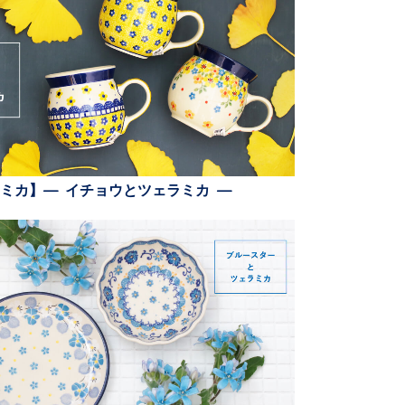
ミカ】— イチョウとツェラミカ —