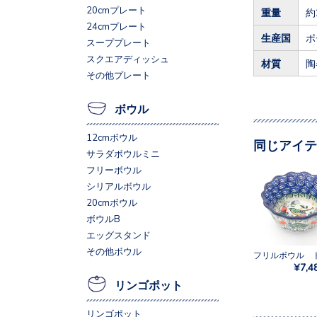
20cmプレート
重量
約
24cmプレート
生産国
ポ
スーププレート
スクエアディッシュ
材質
陶
その他プレート
ボウル
12cmボウル
同じアイテ
サラダボウルミニ
フリーボウル
シリアルボウル
20cmボウル
ボウルB
エッグスタンド
その他ボウル
¥7,4
リンゴポット
リンゴポット