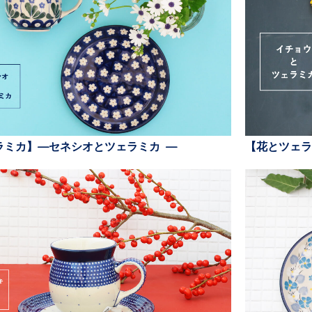
ラミカ】—セネシオとツェラミカ —
【花とツェラ