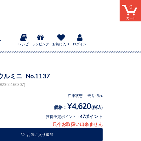
0
レシピ
ラッピング
お気に入り
ログイン
ルミニ No.1137
2305160307)
在庫状態 : 売り切れ
¥4,620
価格：
(税込)
47ポイント
獲得予定ポイント：
只今お取扱い出来ません
お気に入り追加