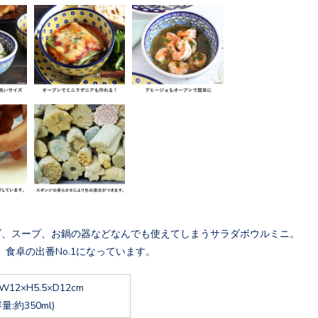
ダ、スープ、お鍋の器などなんでも使えてしまうサラダボウルミニ。
、食卓の出番No.1になっています。
W12×H5.5×D12cm
容量:約350ml)