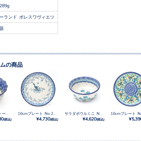
289g
ーランド ボレスワヴィエツ
器
ムの商品
フリルボウル トール No.U3-2472
16cmプレート No.2815X
サラダボウルミニ No.3301X
80
¥4,730
¥4,620
¥5,39
(税込)
(税込)
(税込)