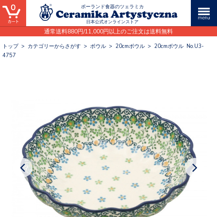
0
ポーランド食器のツェラミカ
日本公式オンラインストア
通常送料880円/11,000円以上のご注文は送料無料
トップ
>
カテゴリーからさがす
>
ボウル
>
20cmボウル
>
20cmボウル No.U3-
4757