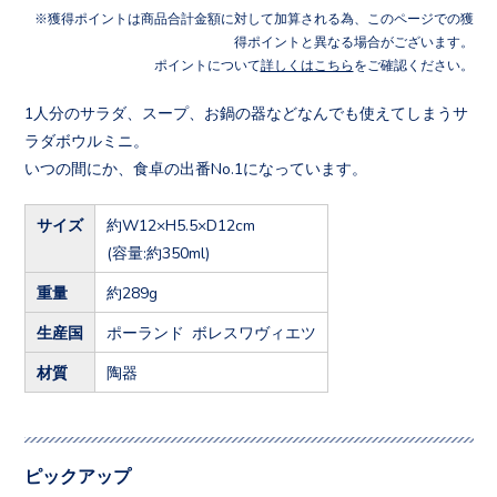
獲得ポイントは商品合計金額に対して加算される為、このページでの獲
得ポイントと異なる場合がございます。
ポイントについて
詳しくはこちら
をご確認ください。
1人分のサラダ、スープ、お鍋の器などなんでも使えてしまうサ
ラダボウルミニ。
いつの間にか、食卓の出番No.1になっています。
サイズ
約W12×H5.5×D12cm
(容量:約350ml)
重量
約289g
生産国
ポーランド ボレスワヴィエツ
材質
陶器
ピックアップ