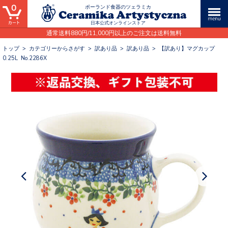
0
ポーランド食器のツェラミカ
日本公式オンラインストア
通常送料880円/11,000円以上のご注文は送料無料
トップ
>
カテゴリーからさがす
>
訳あり品
>
訳あり品
>
【訳あり】マグカップ
0.25L No.2286X