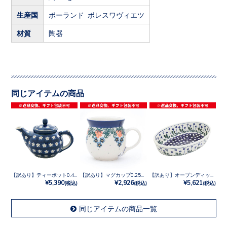
生産国
ポーランド ボレスワヴィエツ
材質
陶器
同じアイテムの商品
【訳あり】ティーポット0.4L No.247X
【訳あり】マグカップ0.25L No.721X
【訳あり】オーブンディッシュ No.377Y
¥5,390
¥2,926
¥5,621
(税込)
(税込)
(税込)
同じアイテムの商品一覧