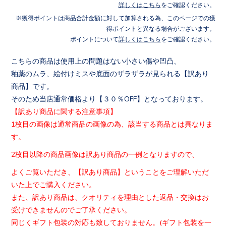
詳しくはこちら
をご確認ください。
獲得ポイントは商品合計金額に対して加算される為、このページでの獲
得ポイントと異なる場合がございます。
ポイントについて
詳しくはこちら
をご確認ください。
こちらの商品は使用上の問題はない小さい傷や凹凸、
釉薬のムラ、絵付けミスや底面のザラザラが見られる【訳あり
商品
】です。
そのため当店通常価格より【３０％OFF】となっております。
【訳あり商品に関する注意事項】
1枚目の画像は通常商品の画像の為、該当する商品とは異なりま
す
。
2枚目以降の商品画像は訳あり商品の一例となりますので、
よくご覧いただき、【訳あり商品】ということをご理解いただ
いた
上でご購入ください。
また、訳あり商品は、クオリティを理由とした返品・交換はお
受け
できませんのでご了承ください。
同じくギフト包装の対応も致しておりません。(
ギフト包装を一