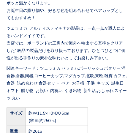
ポッと温かくなります。
お誕生日の贈り物や、好きな色を組み合わせてペアカップとし
てもおすすめ！
ツェラミカ アルティスティチナの製品は、一点一点が職人によ
るハンドメイドです。
当店では、ポーランドの工房内で海外へ輸出する基準をクリア
した1級品の製品だけを取り扱っております。ひとつひとつに個
性が出る手作りの素朴な味わいとしてお楽しみ下さい。
関連キーワード：ツェラミカ,セラミカ,ポーリッシュポタリー,洋
食器,食器,陶器,コーヒーカップ,マグカップ,北欧,東欧,雑貨,カフェ,
食器 詰め合わせ,食器セット ペア お子様 子供 キッズ 誕生日
ギフト 贈り物 お祝い 内祝い 引き出物 新生活,おしゃれ,スイー
ツ,丸い
サイズ
約W11.5×H8×D8.6cm
(容量:約250ml)
重量
約261g