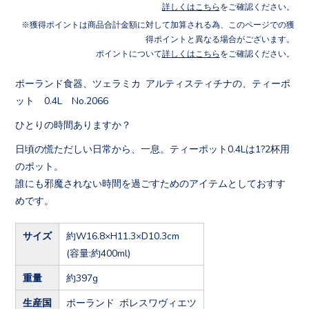
詳しくはこちら
をご確認ください。
獲得ポイントは商品合計金額に対して加算される為、このページでの獲
得ポイントと異なる場合がございます。
ポイントについて
詳しくはこちら
をご確認ください。
ポーランド食器、ツェラミカ アルティスティチナの、ティーポ
ット 0.4L No.2066
ひとりの時間ありますか？
日頃の慌ただしい日常から、一息。ティーポット0.4Lは1?2杯用
のポット。
誰にも邪魔されない時間を過ごすためのアイテムとしておすす
めです。
サイズ
約W16.8×H11.3×D10.3cm
(容量:約400ml)
重量
約397g
生産国
ポーランド ボレスワヴィエツ