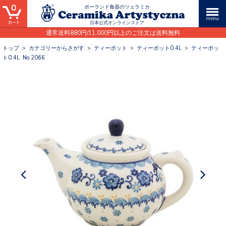
0
ポーランド食器のツェラミカ
日本公式オンラインストア
通常送料880円/11,000円以上のご注文は送料無料
トップ
>
カテゴリーからさがす
>
ティーポット
>
ティーポット0.4L
>
ティーポッ
ト0.4L No.2066