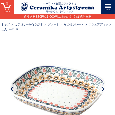
0
ポーランド食器のツェラミカ
日本公式オンラインストア
通常送料880円/11,000円以上のご注文は送料無料
トップ
>
カテゴリーからさがす
>
プレート
>
その他プレート
>
スクエアディッシ
ュ大 No.858