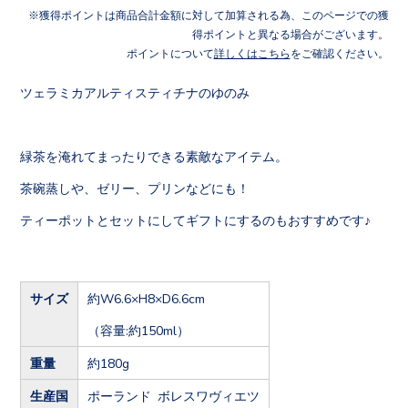
獲得ポイントは商品合計金額に対して加算される為、このページでの獲
得ポイントと異なる場合がございます。
ポイントについて
詳しくはこちら
をご確認ください。
ツェラミカアルティスティチナのゆのみ
緑茶を淹れてまったりできる素敵なアイテム。
茶碗蒸しや、ゼリー、プリンなどにも！
ティーポットとセットにしてギフトにするのもおすすめです♪
サイズ
約W6.6×H8×D6.6cm
（容量:約150ml）
重量
約180g
生産国
ポーランド ボレスワヴィエツ