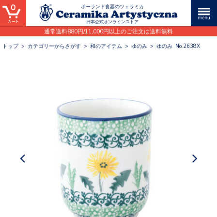
0
ポーランド食器のツェラミカ
日本公式オンラインストア
通常送料880円/11,000円以上のご注文は送料無料
トップ
>
カテゴリーからさがす
>
和のアイテム
>
ゆのみ
>
ゆのみ No.2638X