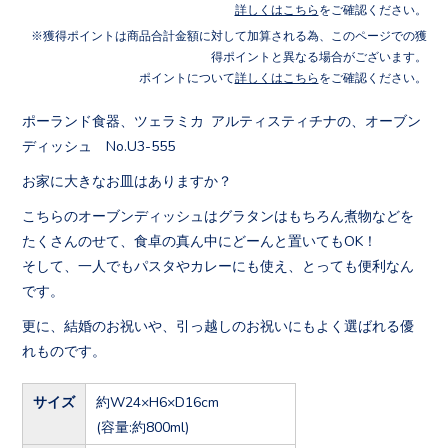
詳しくはこちら
をご確認ください。
獲得ポイントは商品合計金額に対して加算される為、このページでの獲
得ポイントと異なる場合がございます。
ポイントについて
詳しくはこちら
をご確認ください。
ポーランド食器、ツェラミカ アルティスティチナの、オーブン
ディッシュ No.U3-555
お家に大きなお皿はありますか？
こちらのオーブンディッシュはグラタンはもちろん煮物などを
たくさんのせて、食卓の真ん中にどーんと置いてもOK！
そして、一人でもパスタやカレーにも使え、とっても便利なん
です。
更に、結婚のお祝いや、引っ越しのお祝いにもよく選ばれる優
れものです。
サイズ
約W24×H6×D16cm
(容量:約800ml)