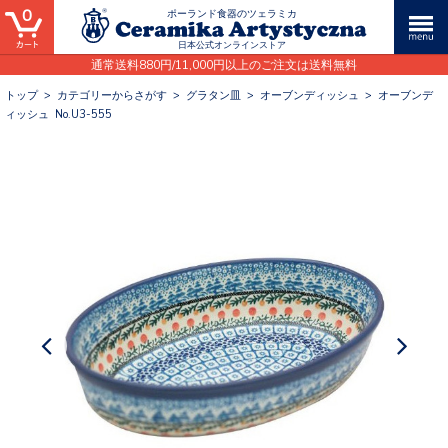
0
ポーランド食器のツェラミカ
日本公式オンラインストア
通常送料880円/11,000円以上のご注文は送料無料
トップ
>
カテゴリーからさがす
>
グラタン皿
>
オーブンディッシュ
>
オーブンデ
ィッシュ No.U3-555