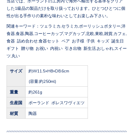
当店では、ポーランドの工房内で海外へ輸出する基準をクリア
した1級品の製品だけを取り扱っております。ひとつひとつに個
性が出る手作りの素朴な味わいとしてお楽しみ下さい。
関連キーワード：ツェラミカ,セラミカ,ポーリッシュポタリー,洋
食器,食器,陶器,コーヒーカップ,マグカップ,北欧,東欧,雑貨,カフェ,
食器 詰め合わせ,食器セット ペア お子様 子供 キッズ 誕生日
ギフト 贈り物 お祝い 内祝い 引き出物 新生活,おしゃれ,スイー
ツ,丸い
サイズ
約W11.5×H8×D8.6cm
(容量:約250ml)
重量
約261g
生産国
ポーランド ボレスワヴィエツ
材質
陶器