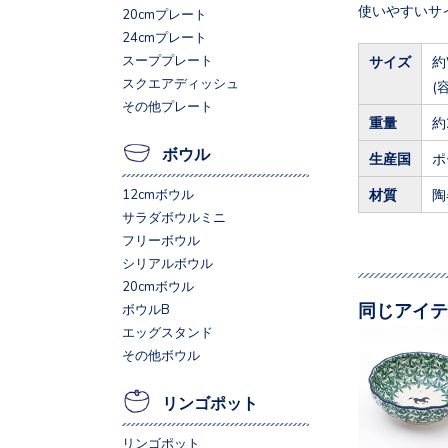
使いやすいサ
20cmプレート
24cmプレート
スーププレート
サイズ
約
スクエアディッシュ
(
その他プレート
重量
約
ボウル
生産国
ポ
材質
陶
12cmボウル
サラダボウルミニ
フリーボウル
シリアルボウル
20cmボウル
同じアイテ
ボウルB
エッグスタンド
その他ボウル
リンゴポット
リンゴポット