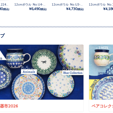
12cmボウル No.2241X
12cmボウル No.U4-5205
12cmボウル No.U3-2194
80
¥6,490
¥4,730
¥4,18
(税込)
(税込)
(税込)
プ
a陶器市2026
ペアコレクシ