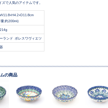
イズで人気のアイテムです。
W11.8×H4.2×D11.8cm
容量:約200ml)
214g
ーランド ボレスワヴィエツ
器
ムの商品