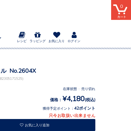
0
レシピ
ラッピング
お気に入り
ログイン
ル No.2604X
2305171525)
在庫状態 : 売り切れ
¥4,180
価格：
(税込)
42ポイント
獲得予定ポイント：
只今お取扱い出来ません
お気に入り追加