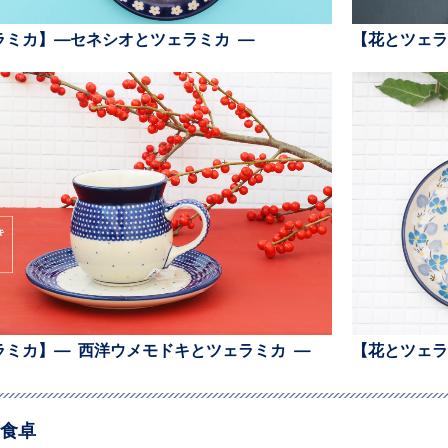
ラミカ】—セネシオとツェラミカ —
【花とツェラ
ラミカ】— 西洋ウメモドキとツェラミカ —
【花とツェラ
食卓