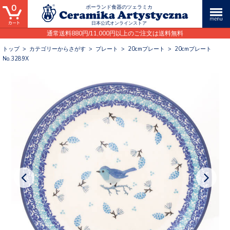
0
ポーランド食器のツェラミカ
日本公式オンラインストア
通常送料880円/11,000円以上のご注文は送料無料
トップ
>
カテゴリーからさがす
>
プレート
>
20cmプレート
>
20cmプレート
No.3289X