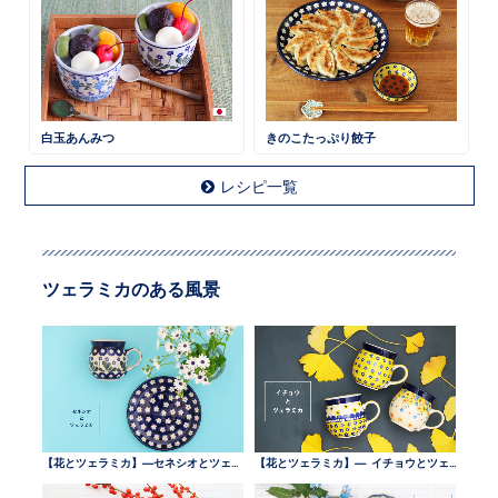
白玉あんみつ
きのこたっぷり餃子
レシピ一覧
ツェラミカのある風景
【花とツェラミカ】—セネシオとツェラミカ —
【花とツェラミカ】— イチョウとツェラミカ —