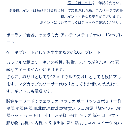
詳しくはこちら
をご確認ください。
獲得ポイントは商品合計金額に対して加算される為、このページでの獲
得ポイントと異なる場合がございます。
ポイントについて
詳しくはこちら
をご確認ください。
ポーランド食器、ツェラミカ アルティスティチナの、16cmプレ
ート
ケーキプレートとしておすすめなのが16cmプレート！
カラフルな柄にケーキとの相性が抜群。ふたつが合わさって素
敵なティータイムが始まります。
さらに、取り皿としてや12cmボウルの受け皿としても役に立ち
ます。マグカップのソーサー代わりとしてもお使いいただけま
す。ギフトにも最適です。
関連キーワード：ツェラミカ,セラミカ,ポーリッシュポタリー,洋
食器,食器,陶器,皿,北欧,東欧,北欧雑貨,カフェ,食器 詰め合わせ,食
器セット ケーキ皿 小皿 お子様 子供 キッズ 誕生日 ギフト
贈り物 お祝い 内祝い 引き出物 新生活,おしゃれ,スイーツ,丸い