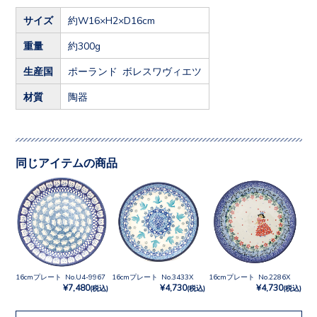
サイズ
約W16×H2×D16cm
重量
約300g
生産国
ポーランド ボレスワヴィエツ
材質
陶器
同じアイテムの商品
16cmプレート No.U4-9967
16cmプレート No.3433X
16cmプレート No.2286X
¥7,480
¥4,730
¥4,730
(税込)
(税込)
(税込)