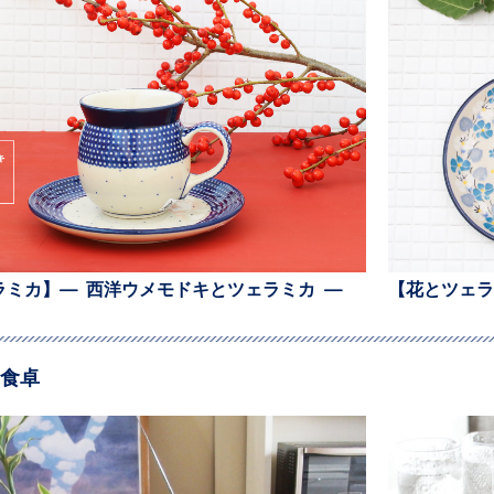
ラミカ】— 西洋ウメモドキとツェラミカ —
【花とツェラ
食卓