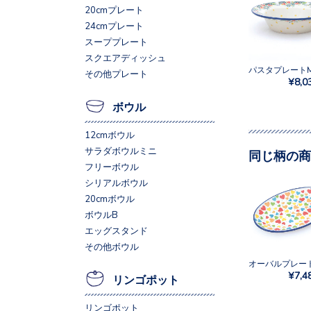
20cmプレート
24cmプレート
スーププレート
スクエアディッシュ
その他プレート
¥8,0
ボウル
12cmボウル
サラダボウルミニ
同じ柄の商
フリーボウル
シリアルボウル
20cmボウル
ボウルB
エッグスタンド
その他ボウル
¥7,4
リンゴポット
リンゴポット