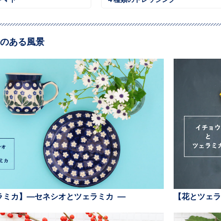
のある風景
ラミカ】—セネシオとツェラミカ —
【花とツェラ