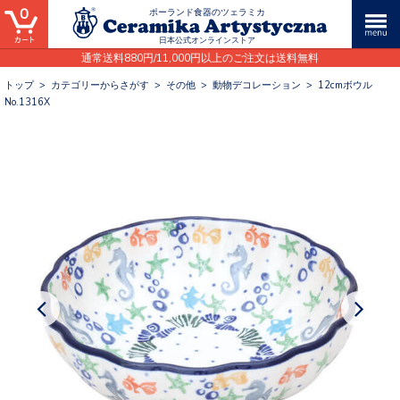
0
ポーランド食器のツェラミカ
日本公式オンラインストア
通常送料880円/11,000円以上のご注文は送料無料
トップ
>
カテゴリーからさがす
>
その他
>
動物デコレーション
>
12cmボウル
No.1316X