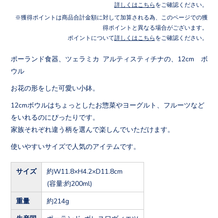
詳しくはこちら
をご確認ください。
獲得ポイントは商品合計金額に対して加算される為、このページでの獲
得ポイントと異なる場合がございます。
ポイントについて
詳しくはこちら
をご確認ください。
ポーランド食器、ツェラミカ アルティスティチナの、12cm ボ
ウル
お花の形をした可愛い小鉢。
12cmボウルはちょっとしたお惣菜やヨーグルト、フルーツなど
をいれるのにぴったりです。
家族それぞれ違う柄を選んで楽しんでいただけます。
使いやすいサイズで人気のアイテムです。
サイズ
約W11.8×H4.2×D11.8cm
(容量:約200ml)
重量
約214g
生産国
ポーランド ボレスワヴィエツ