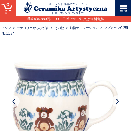
0
ポーランド食器のツェラミカ
日本公式オンラインストア
通常送料880円/11,000円以上のご注文は送料無料
トップ
>
カテゴリーからさがす
>
その他
>
動物デコレーション
>
マグカップ0.25L
No.1137