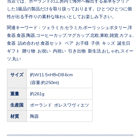
当店では、ポーランドの工房内で海外へ輸出する基準をクリア
した1級品の製品だけを取り扱っております。ひとつひとつに個
性が出る手作りの素朴な味わいとしてお楽しみ下さい。
関連キーワード：ツェラミカ,セラミカ,ポーリッシュポタリー,洋
食器,食器,陶器,コーヒーカップ,マグカップ,北欧,東欧,雑貨,カフェ,
食器 詰め合わせ,食器セット ペア お子様 子供 キッズ 誕生日
ギフト 贈り物 お祝い 内祝い 引き出物 新生活,おしゃれ,スイー
ツ,丸い
サイズ
約W11.5×H8×D8.6cm
(容量:約250ml)
重量
約261g
生産国
ポーランド ボレスワヴィエツ
材質
陶器