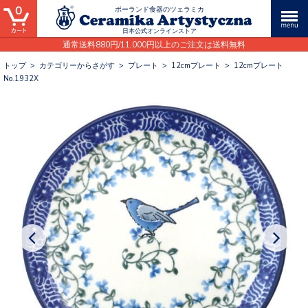
0
ポーランド食器のツェラミカ
日本公式オンラインストア
通常送料880円/11,000円以上のご注文は送料無料
トップ
>
カテゴリーからさがす
>
プレート
>
12cmプレート
>
12cmプレート
No.1932X