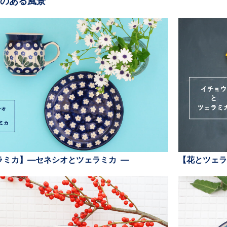
のある風景
ラミカ】—セネシオとツェラミカ —
【花とツェラ