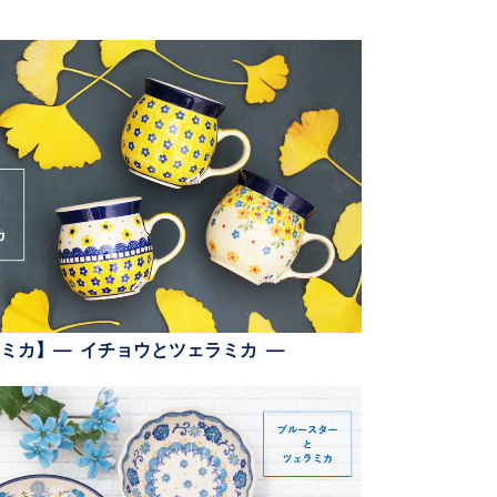
ミカ】— イチョウとツェラミカ —