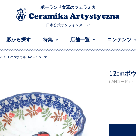
ポーランド食器のツェラミカ
日本公式オンラインストア
形から探す
特集
店舗一覧
コンテンツ
ン
>
12cmボウル No.U3-5178
12cmボウ
(JANコード：458