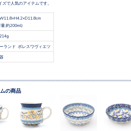
イズで人気のアイテムです。
W11.8×H4.2×D11.8cm
容量:約200ml)
214g
ーランド ボレスワヴィエツ
器
ムの商品