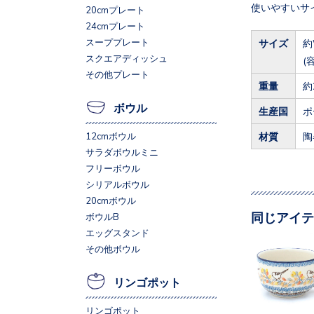
使いやすいサ
20cmプレート
24cmプレート
スーププレート
サイズ
約
スクエアディッシュ
(
その他プレート
重量
約
ボウル
生産国
ポ
材質
陶
12cmボウル
サラダボウルミニ
フリーボウル
シリアルボウル
20cmボウル
同じアイテ
ボウルB
エッグスタンド
その他ボウル
リンゴポット
リンゴポット